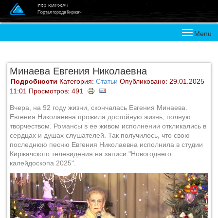
PRO КИРЖАЧ
Портал города Киржач
Menu
Минаева Евгения Николаевна
Подробности
Категория:
Статьи
Опубликовано: 29.01.2025
11:01
Просмотров: 491
Вчера, на 92 году жизни, скончалась Евгения Минаева.
Евгения Николаевна прожила достойную жизнь, полную
творчеством. Романсы в ее живом исполнении откликались в
сердцах и душах слушателей. Так получилось, что свою
последнюю песню Евгения Николаевна исполнила в студии
Киржачского телевидения на записи "Новогоднего
калейдоскопа 2025".